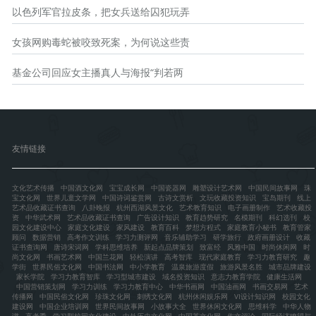
以色列军官拉皮条，把女兵送给囚犯玩弄
女孩网购毒蛇被咬致死案，为何说这些责
基金公司回应女主播真人与海报“判若两
友情链接
文化艺术传播
中国酒文化网
宝宝成长网
中国瓷器网
雕塑设计艺术网
中国民间故事网
珠
宝文化网
世界儿童文学网
中国诗词鉴赏网
古诗文赏析
文玩收藏投资知识
宝岛期刊
线上
艺术品收藏证书查询
八卦晚报
杭州西湖风景文化
艺术教育知识
电子画册制作
艺术收藏投
资
中华武术网
艺术品收藏证书查询
广告设计知识
教育趋势研究
名模期刊
科幻选刊
校
园文化建设中心
家庭文化建设
家风建设
教育百科
梦想方程式
家庭教育小秘书
教育管家
顾问
数据营销
高考作文训练
学习力测评网
音乐辅助学习
研学旅行
政府画册设计
收藏
证书查询网
唐诗宋词网
学科思维培养
新起点品牌策划
致富经
风雅中国
时尚休闲网
时
尚文化网
书画艺术网
中国兰花网
轻松演讲
高考智库
现代家庭教育
学习力教育研究
趣
学街
世界民俗文化网
中国书法网
中小学教育
温泉旅游度假
旅游风景名胜
城市品牌建设
家长学院
学习力教育智库
学习型城市建设
域名投资知识
意志力教育学院
健康生活网
中国营销策划网
学习力训练
学习力教育中心
中华书画网
中国油画网
书画交易网
艺术
传播网
中国民俗文化网
珍珠文化网
刺绣文化网
杭州休闲娱乐网
VI设计知识网
校园文化
建设网
中国企业培训网
世界民间故事网
小故事大全
世界休闲文化网
思维科学
中华人物