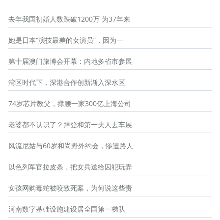
去年我国初婚人数跌破1200万 为37年来
她是日本“演技最差的女演员”，因为一
第十届澳门旅博会开幕：内地多省市参展
湾区时代下，深港合作创新渐入深水区
74岁芯片教父，撑腰一家300亿上海公司
老婆都不认识了？拜登和第一夫人去车展
风流尼姑与60岁和尚野外约会，惨遭路人
以色列军官拉皮条，把女兵送给囚犯玩弄
女孩网购毒蛇被咬致死案，为何说这些责
河南数字基础设施建设居全国第一梯队