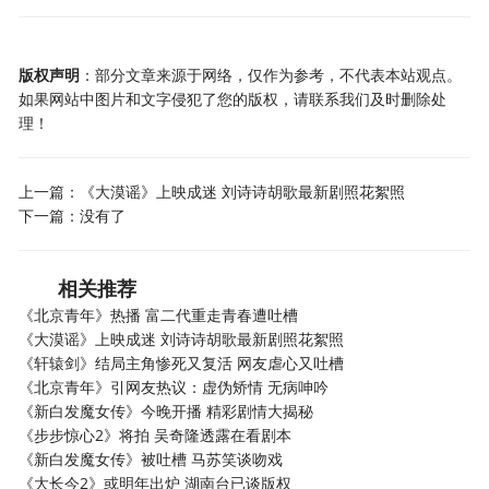
版权声明
：部分文章来源于网络，仅作为参考，不代表本站观点。
如果网站中图片和文字侵犯了您的版权，请联系我们及时删除处
理！
上一篇：
《大漠谣》上映成迷 刘诗诗胡歌最新剧照花絮照
下一篇：没有了
相关推荐
《北京青年》热播 富二代重走青春遭吐槽
《大漠谣》上映成迷 刘诗诗胡歌最新剧照花絮照
《轩辕剑》结局主角惨死又复活 网友虐心又吐槽
《北京青年》引网友热议：虚伪矫情 无病呻吟
《新白发魔女传》今晚开播 精彩剧情大揭秘
《步步惊心2》将拍 吴奇隆透露在看剧本
《新白发魔女传》被吐槽 马苏笑谈吻戏
《大长今2》或明年出炉 湖南台已谈版权