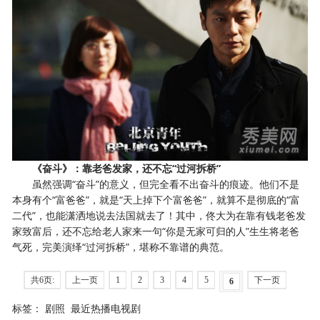
《奋斗》：靠老爸发家，还不忘“过河拆桥”
虽然强调“奋斗”的意义，但完全看不出奋斗的痕迹。他们不是
本身有个“富爸爸”，就是“天上掉下个富爸爸”，就算不是彻底的“富
二代”，也能潇洒地说去法国就去了！其中，佟大为在靠有钱老爸发
家致富后，还不忘给老人家来一句“你是无家可归的人”生生将老爸
气死，完美演绎“过河拆桥”，堪称不靠谱的典范。
共6页:
上一页
1
2
3
4
5
下一页
6
标签：
剧照
最近热播电视剧