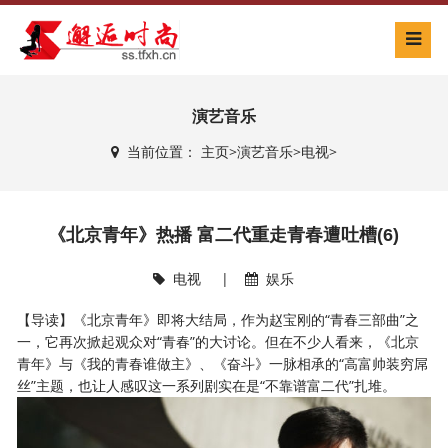
演艺音乐
当前位置：
主页
>
演艺音乐
>
电视
>
《北京青年》热播 富二代重走青春遭吐槽(6)
电视
|
娱乐
【导读】《北京青年》即将大结局，作为赵宝刚的“青春三部曲”之
一，它再次掀起观众对“青春”的大讨论。但在不少人看来，《北京
青年》与《我的青春谁做主》、《奋斗》一脉相承的“高富帅装穷屌
丝”主题，也让人感叹这一系列剧实在是“不靠谱富二代”扎堆。