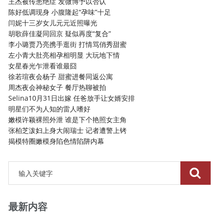
王杰被传患绝症 发微博予以否认
陈好低调现身 小腹隆起“孕味”十足
闫妮十三岁女儿元元近照曝光
胡歌薛佳凝同回京 疑似再度“复合”
李小璐贾乃亮携手逛街 打情骂俏秀甜蜜
左小青大肚亮相孕相明显 大玩地下情
女星春光乍泄看谁最囧
徐若瑄夜会杨子 甜蜜进餐同返公寓
周杰夜会神秘女子 餐厅热聊被拍
Selina10月31日出嫁 任爸放手让女婿安排
明星们不为人知的雷人嗜好
嫩模许颖裸照外泄 谁是下个艳照女主角
张柏芝泼妇上身大闹瑞士 记者遭警上铐
揭模特圈嫩模身陷色情陷阱内幕
最新内容