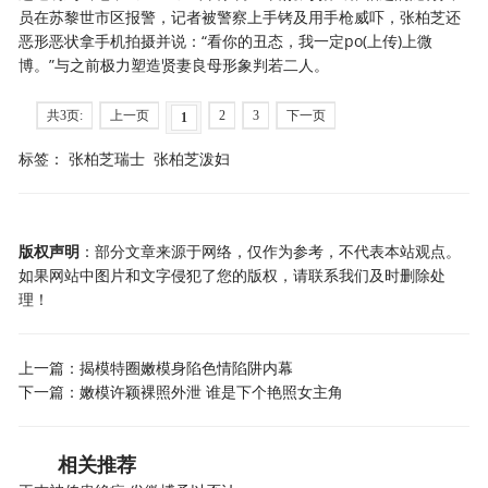
员在苏黎世市区报警，记者被警察上手铐及用手枪威吓，张柏芝还
恶形恶状拿手机拍摄并说：“看你的丑态，我一定po(上传)上微
博。”与之前极力塑造贤妻良母形象判若二人。
共3页:
上一页
2
3
下一页
1
标签：
张柏芝瑞士
张柏芝泼妇
版权声明
：部分文章来源于网络，仅作为参考，不代表本站观点。
如果网站中图片和文字侵犯了您的版权，请联系我们及时删除处
理！
上一篇：
揭模特圈嫩模身陷色情陷阱内幕
下一篇：
嫩模许颖裸照外泄 谁是下个艳照女主角
相关推荐