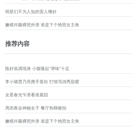
明星们不为人知的雷人嗜好
嫩模许颖裸照外泄 谁是下个艳照女主角
推荐内容
陈好低调现身 小腹隆起“孕味”十足
李小璐贾乃亮携手逛街 打情骂俏秀甜蜜
女星春光乍泄看谁最囧
周杰夜会神秘女子 餐厅热聊被拍
嫩模许颖裸照外泄 谁是下个艳照女主角