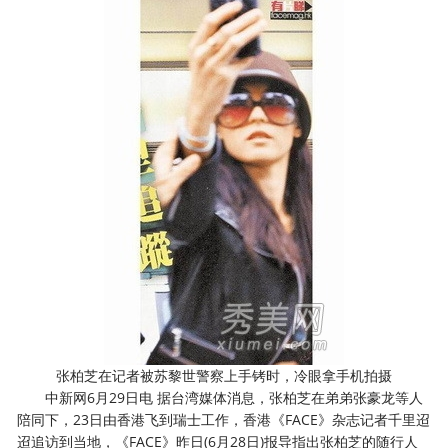
张柏芝在记者被苏黎世警察上手铐时，冷眼拿手机拍摄
中新网6月29日电 据台湾媒体消息，张柏芝在弟弟张豪龙等人
陪同下，23日由香港飞到瑞士工作，香港《FACE》杂志记者千里迢
迢追访到当地，《FACE》昨日(6月28日)报导指出张柏芝的随行人