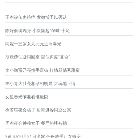
王杰被传患绝症 发微博予以否认
陈好低调现身 小腹隆起“孕味”十足
闫妮十三岁女儿元元近照曝光
胡歌薛佳凝同回京 疑似再度“复合”
李小璐贾乃亮携手逛街 打情骂俏秀甜蜜
左小青大肚亮相孕相明显 大玩地下情
女星春光乍泄看谁最囧
徐若瑄夜会杨子 甜蜜进餐同返公寓
周杰夜会神秘女子 餐厅热聊被拍
Selina10月31日出嫁 任爸放手让女婿安