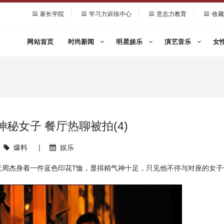
家长学院
学习力训练中心
意志力教育
收藏
网站首页
时尚新闻
明星娱乐
演艺音乐
女
秘女子 餐厅热聊被拍(4)
爆料
|
娱乐
天周杰身着一件蓝色印花T恤，显得精气神十足，只见他不停与对座的女子