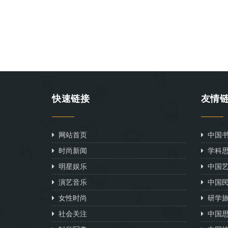
快速链接
友情
网站首页
中国书
时尚新闻
学科思
明星娱乐
中国艺
演艺音乐
中国民
女性时尚
研学旅
社会关注
中国思