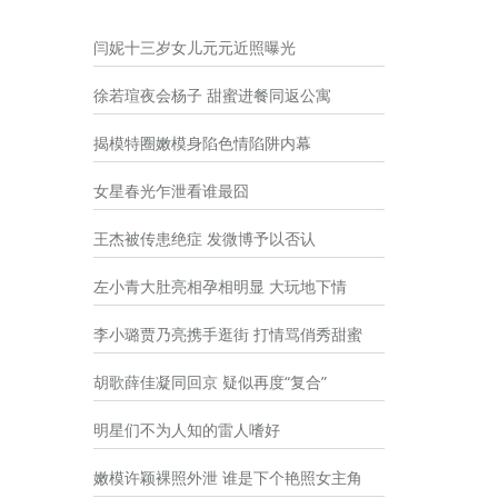
闫妮十三岁女儿元元近照曝光
徐若瑄夜会杨子 甜蜜进餐同返公寓
揭模特圈嫩模身陷色情陷阱内幕
女星春光乍泄看谁最囧
王杰被传患绝症 发微博予以否认
左小青大肚亮相孕相明显 大玩地下情
李小璐贾乃亮携手逛街 打情骂俏秀甜蜜
胡歌薛佳凝同回京 疑似再度“复合”
明星们不为人知的雷人嗜好
嫩模许颖裸照外泄 谁是下个艳照女主角