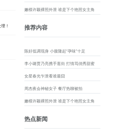
嫩模许颖裸照外泄 谁是下个艳照女主角
处理！
推荐内容
陈好低调现身 小腹隆起“孕味”十足
李小璐贾乃亮携手逛街 打情骂俏秀甜蜜
女星春光乍泄看谁最囧
周杰夜会神秘女子 餐厅热聊被拍
嫩模许颖裸照外泄 谁是下个艳照女主角
热点新闻