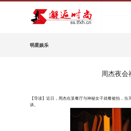
明星娱乐
周杰夜会神
【导读】近日，周杰在某餐厅与神秘女子就餐被拍，当
谈。