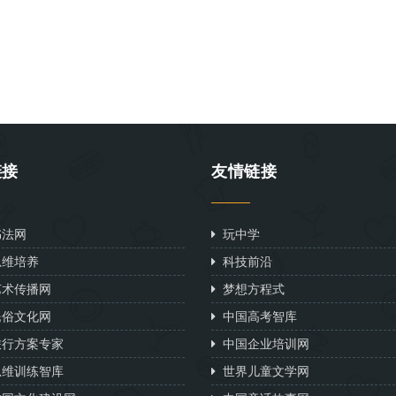
链接
友情链接
法网
玩中学
维培养
科技前沿
术传播网
梦想方程式
俗文化网
中国高考智库
行方案专家
中国企业培训网
维训练智库
世界儿童文学网