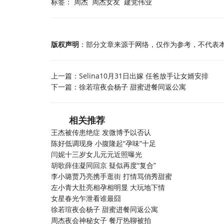
标签：
周杰
周杰女友
建党伟业
版权声明
：部分文章来源于网络，仅作为参考，不代表
上一篇：
Selina10月31日出嫁 任爸放手让女婿安排
下一篇：
徐若瑄夜会杨子 甜蜜进餐同返公寓
相关推荐
王杰被传患绝症 发微博予以否认
陈好低调现身 小腹隆起“孕味”十足
闫妮十三岁女儿元元近照曝光
胡歌薛佳凝同回京 疑似再度“复合”
李小璐贾乃亮携手逛街 打情骂俏秀甜蜜
左小青大肚亮相孕相明显 大玩地下情
女星春光乍泄看谁最囧
徐若瑄夜会杨子 甜蜜进餐同返公寓
周杰夜会神秘女子 餐厅热聊被拍