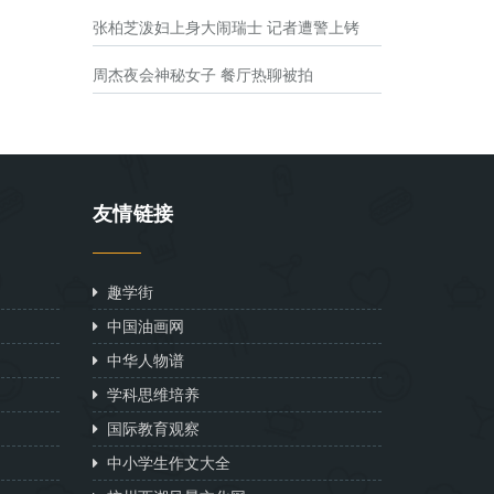
张柏芝泼妇上身大闹瑞士 记者遭警上铐
周杰夜会神秘女子 餐厅热聊被拍
友情链接
趣学街
中国油画网
中华人物谱
学科思维培养
国际教育观察
中小学生作文大全