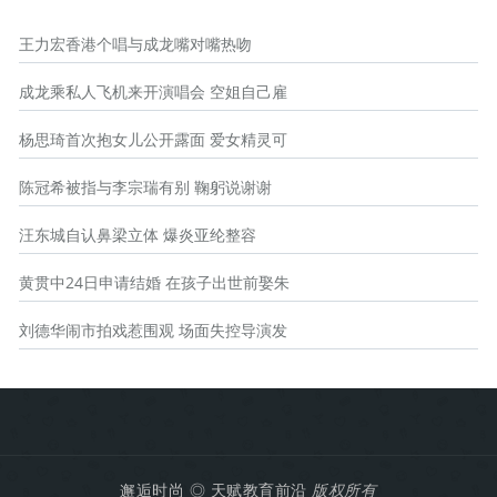
王力宏香港个唱与成龙嘴对嘴热吻
成龙乘私人飞机来开演唱会 空姐自己雇
杨思琦首次抱女儿公开露面 爱女精灵可
陈冠希被指与李宗瑞有别 鞠躬说谢谢
汪东城自认鼻梁立体 爆炎亚纶整容
黄贯中24日申请结婚 在孩子出世前娶朱
刘德华闹市拍戏惹围观 场面失控导演发
邂逅时尚
◎
天赋教育前沿
版权所有