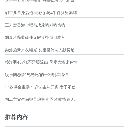
甄子丹五岁幼子曝光 戴墨镜玩吉他摇滚
胡杏儿单身后艳福无边 与4半裸猛男赤膊
王力宏香港个唱与成龙嘴对嘴热吻
刘嘉玲曝梁朝伟无限期拒演日本片
梁洛施新男友曝光 长相俊俏两人默契足
赖滢羽457张不雅照流出 尺度大堪比色情
娱乐圈恋情“见光死”的十对明星情侣
63岁洪金宝搂21岁学生妹开房 妻子不信
陶喆亡父生前曾苦追林青霞 求吻惨遭无
推荐内容