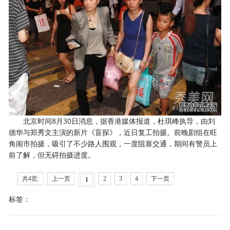
北京时间8月30日消息，据香港媒体报道，杜琪峰执导，由刘
德华与郑秀文主演的新片《盲探》，近日复工拍摄。前晚剧组在旺
角闹市拍摄，吸引了不少路人围观，一度阻塞交通，期间有警员上
前了解，但无碍拍摄进度。
共4页:
上一页
2
3
4
下一页
1
标签：