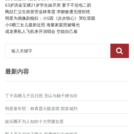
63岁洪金宝搂21岁学生妹开房 妻子不信包二奶
陶喆亡父生前曾苦追林青霞 求吻惨遭无情拒绝
明星为偶像剧痴狂：小S因《步步惊心》哭红双眼
小S晒三女儿最新近照 海量家庭照被曝光
成龙乘私人飞机来开演唱会 空姐自己雇
最新内容
丁子高晒儿子百日照 否认与杨千嬅当街
明星童年照：林青霞大眼卖萌 郭富城判
娱乐圈不为人知的十大劈腿女星