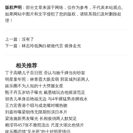
版权声明
：部分文章来源于网络，仅作为参考，不代表本站观点。
如果网站中图片和文字侵犯了您的版权，请联系我们及时删除处
理！
上一篇：没有了
下一篇：
林志玲低胸白裙做代言 俯身走光
相关推荐
丁子高晒儿子百日照 否认与杨千嬅当街吵架
明星童年照：林青霞大眼卖萌 郭富城判若两人
娱乐圈不为人知的十大劈腿女星
甄子丹五岁幼子曝光 戴墨镜玩吉他摇滚范足
胡杏儿单身后艳福无边 与4半裸猛男赤膊戏水
王力宏香港个唱与成龙嘴对嘴热吻
刘嘉玲曝梁朝伟无限期拒演日本片
梁洛施新男友曝光 长相俊俏两人默契足
赖滢羽457张不雅照流出 尺度大堪比色情片
娱乐圈恋情“见光死”的十对明星情侣