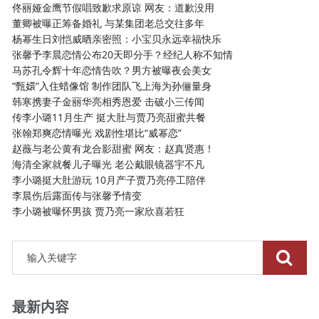
佟丽娅金鹰节假唱致歉求原谅 网友：道歉没用
董卿被曝正筹备婚礼 与某集团老总交往多年
杨幂生日刘恺威晒亲密照：小宝贝永远幸福快乐
张馨予李晨恋情公布20天即分手？经纪人称不知情
马苏孔令辉十年恋情告吹？男方被曝夜会美女
“甄嬛”入住蜡像馆 制作团队飞上海为孙俪量身
韩寒携妻子金丽华亮相秀恩爱 击破小三传闻
传李小璐11月生产 挺大肚与贾乃亮甜蜜共餐
张翰郑爽恋情曝光 戏剧性堪比“威幂恋”
赵薇与老公黄有龙合影甜蜜 网友：赵真贤惠！
海清全家就餐儿子曝光 老公戴眼镜器宇不凡
李小璐挺大肚游玩 10月产子贾乃亮停工陪伴
李晨伤后露面传与张馨予情变
李小璐被曝怀男孩 贾乃亮一家欣喜若狂
最新内容