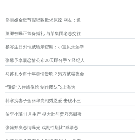
佟丽娅金鹰节假唱致歉求原谅 网友：道
董卿被曝正筹备婚礼 与某集团老总交往
杨幂生日刘恺威晒亲密照：小宝贝永远幸
张馨予李晨恋情公布20天即分手？经纪人
马苏孔令辉十年恋情告吹？男方被曝夜会
“甄嬛”入住蜡像馆 制作团队飞上海为
韩寒携妻子金丽华亮相秀恩爱 击破小三
传李小璐11月生产 挺大肚与贾乃亮甜蜜
张翰郑爽恋情曝光 戏剧性堪比“威幂恋