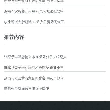
赵薇与老公黄有龙合影甜蜜 网友：赵真
海清全家就餐儿子曝光 老公戴眼镜器宇
李小璐挺大肚游玩 10月产子贾乃亮停工
推荐内容
张馨予李晨恋情公布20天即分手？经纪人
韩寒携妻子金丽华亮相秀恩爱 击破小三
赵薇与老公黄有龙合影甜蜜 网友：赵真
李晨伤后露面传与张馨予情变