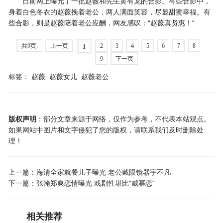
日前网上曝光了一批赵薇和先生黄有龙的合影。有些合影中，
身着白色冬衣的赵薇挽着老公，两人满面笑容，尽显甜蜜幸福。有
些合影，则是赵薇陪着老公应酬，网友感叹：“赵薇真贤惠！”
共9页:
上一页
2
3
4
5
6
7
8
1
9
下一页
标签：
赵薇
赵薇女儿
赵薇老公
版权声明
：部分文章来源于网络，仅作为参考，不代表本站观点。
如果网站中图片和文字侵犯了您的版权，请联系我们及时删除处
理！
上一篇：
海清全家就餐儿子曝光 老公戴眼镜器宇不凡
下一篇：
张翰郑爽恋情曝光 戏剧性堪比“威幂恋”
相关推荐