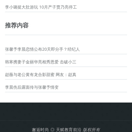
李小璐挺大肚游玩 10月产子贾乃亮停工
推荐内容
张馨予李晨恋情公布20天即分手？经纪人
韩寒携妻子金丽华亮相秀恩爱 击破小三
赵薇与老公黄有龙合影甜蜜 网友：赵真
李晨伤后露面传与张馨予情变
邂逅时尚
◎
天赋教育前沿
版权所有