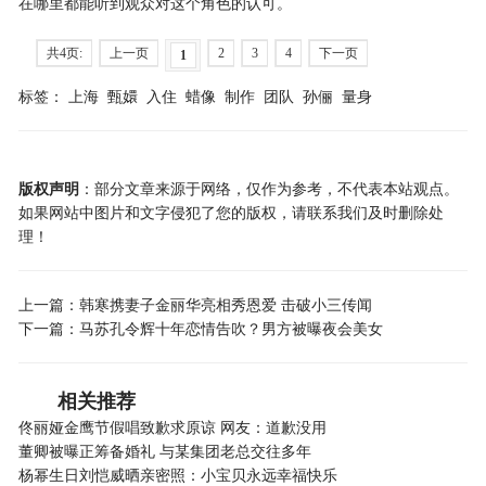
在哪里都能听到观众对这个角色的认可。
共4页:
上一页
2
3
4
下一页
1
标签：
上海
甄嬛
入住
蜡像
制作
团队
孙俪
量身
版权声明
：部分文章来源于网络，仅作为参考，不代表本站观点。
如果网站中图片和文字侵犯了您的版权，请联系我们及时删除处
理！
上一篇：
韩寒携妻子金丽华亮相秀恩爱 击破小三传闻
下一篇：
马苏孔令辉十年恋情告吹？男方被曝夜会美女
相关推荐
佟丽娅金鹰节假唱致歉求原谅 网友：道歉没用
董卿被曝正筹备婚礼 与某集团老总交往多年
杨幂生日刘恺威晒亲密照：小宝贝永远幸福快乐