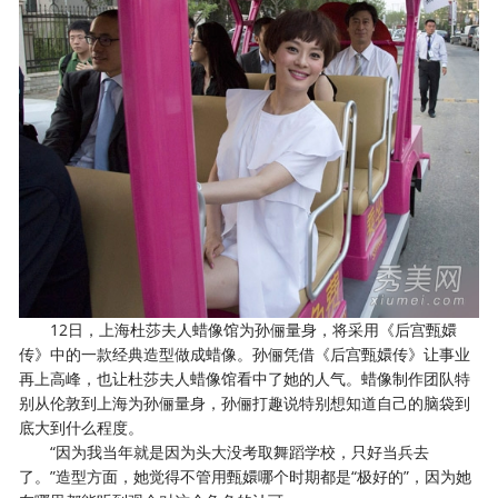
12日，上海杜莎夫人蜡像馆为孙俪量身，将采用《后宫甄嬛
传》中的一款经典造型做成蜡像。孙俪凭借《后宫甄嬛传》让事业
再上高峰，也让杜莎夫人蜡像馆看中了她的人气。蜡像制作团队特
别从伦敦到上海为孙俪量身，孙俪打趣说特别想知道自己的脑袋到
底大到什么程度。
“因为我当年就是因为头大没考取舞蹈学校，只好当兵去
了。”造型方面，她觉得不管用甄嬛哪个时期都是“极好的”，因为她