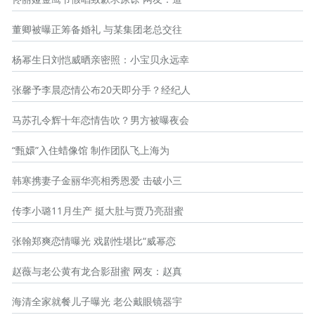
董卿被曝正筹备婚礼 与某集团老总交往
杨幂生日刘恺威晒亲密照：小宝贝永远幸
张馨予李晨恋情公布20天即分手？经纪人
马苏孔令辉十年恋情告吹？男方被曝夜会
“甄嬛”入住蜡像馆 制作团队飞上海为
韩寒携妻子金丽华亮相秀恩爱 击破小三
传李小璐11月生产 挺大肚与贾乃亮甜蜜
张翰郑爽恋情曝光 戏剧性堪比“威幂恋
赵薇与老公黄有龙合影甜蜜 网友：赵真
海清全家就餐儿子曝光 老公戴眼镜器宇