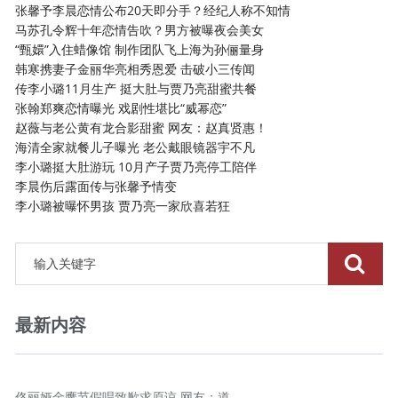
张馨予李晨恋情公布20天即分手？经纪人称不知情
马苏孔令辉十年恋情告吹？男方被曝夜会美女
“甄嬛”入住蜡像馆 制作团队飞上海为孙俪量身
韩寒携妻子金丽华亮相秀恩爱 击破小三传闻
传李小璐11月生产 挺大肚与贾乃亮甜蜜共餐
张翰郑爽恋情曝光 戏剧性堪比“威幂恋”
赵薇与老公黄有龙合影甜蜜 网友：赵真贤惠！
海清全家就餐儿子曝光 老公戴眼镜器宇不凡
李小璐挺大肚游玩 10月产子贾乃亮停工陪伴
李晨伤后露面传与张馨予情变
李小璐被曝怀男孩 贾乃亮一家欣喜若狂
最新内容
佟丽娅金鹰节假唱致歉求原谅 网友：道