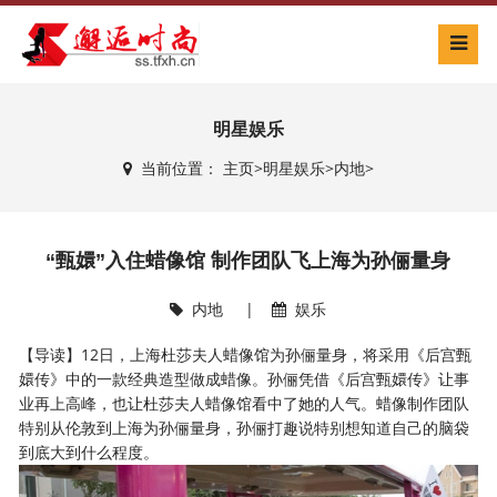
明星娱乐
当前位置：
主页
>
明星娱乐
>
内地
>
“甄嬛”入住蜡像馆 制作团队飞上海为孙俪量身
内地
|
娱乐
【导读】12日，上海杜莎夫人蜡像馆为孙俪量身，将采用《后宫甄
嬛传》中的一款经典造型做成蜡像。孙俪凭借《后宫甄嬛传》让事
业再上高峰，也让杜莎夫人蜡像馆看中了她的人气。蜡像制作团队
特别从伦敦到上海为孙俪量身，孙俪打趣说特别想知道自己的脑袋
到底大到什么程度。